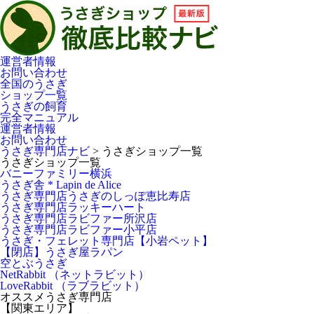
運営者情報
お問い合わせ
全国のうさぎ
ショップ一覧
うさぎの飼育
完全マニュアル
運営者情報
お問い合わせ
うさぎ専門店ナビ
>
うさぎショップ一覧
うさぎショップ一覧
バニーファミリー横浜
うさぎ舎 * Lapin de Alice
うさぎ専門店うさぎのしっぽ恵比寿店
うさぎ専門店ラッキーハート
うさぎ専門店ラビファー所沢店
うさぎ専門店ラビファー小平店
うさぎ・フェレット専門店【小岩ペット】
【閉店】うさぎ屋ラパン
空とぶうさぎ
NetRabbit （ネットラビット）
LoveRabbit （ラブラビット）
オススメうさぎ専門店
【関東エリア】