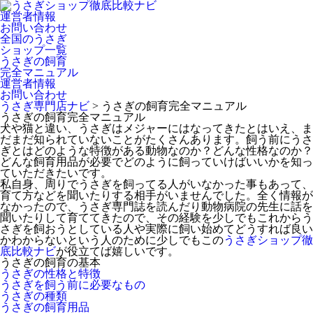
運営者情報
お問い合わせ
全国のうさぎ
ショップ一覧
うさぎの飼育
完全マニュアル
運営者情報
お問い合わせ
うさぎ専門店ナビ
>
うさぎの飼育完全マニュアル
うさぎの飼育完全マニュアル
犬や猫と違い、うさぎはメジャーにはなってきたとはいえ、ま
だまだ知られていないことがたくさんあります。飼う前にうさ
ぎとはどのような特徴がある動物なのか？どんな性格なのか？
どんな飼育用品が必要でどのように飼っていけばいいかを知っ
ていただきたいです。
私自身、周りでうさぎを飼ってる人がいなかった事もあって、
育て方などを聞いたりする相手がいませんでした。全く情報が
なかったので、うさぎ専門誌を読んだり動物病院の先生に話を
聞いたりして育ててきたので、その経験を少しでもこれからう
さぎを飼おうとしている人や実際に飼い始めてどうすれば良い
かわからないという人のために少しでもこの
うさぎショップ徹
底比較ナビ
が役立てば嬉しいです。
うさぎの飼育の基本
うさぎの性格と特徴
うさぎを飼う前に必要なもの
うさぎの種類
うさぎの飼育用品